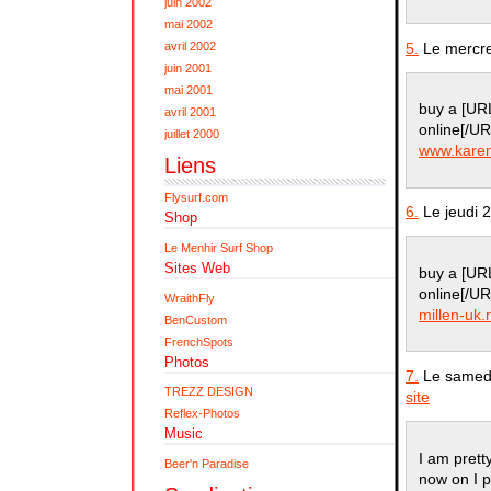
juin 2002
mai 2002
5.
Le mercre
avril 2002
juin 2001
mai 2001
buy a [UR
avril 2001
online[/UR
juillet 2000
www.karen
Liens
Flysurf.com
6.
Le jeudi 
Shop
Le Menhir Surf Shop
Sites Web
buy a [UR
online[/U
WraithFly
millen-uk.
BenCustom
FrenchSpots
Photos
7.
Le samedi
TREZZ DESIGN
site
Reflex-Photos
Music
I am prett
Beer'n Paradise
now on I p