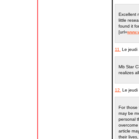
Excellent 
little res
found it f
[url=
www.w
11.
Le jeudi
Mb Star C
realizes a
12.
Le jeudi
For those
may be mor
personal t
overcome f
article ma
their live