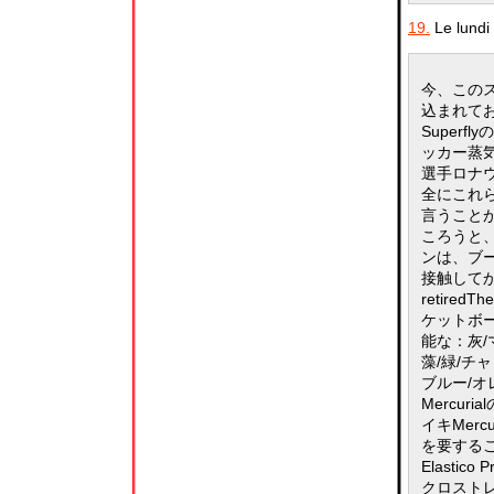
19.
Le lundi 
今、この
込まれて
Super
ッカー蒸
選手ロナ
全にこれ
言うこと
ころうと
ンは、ブー
接触してか
retir
ケットボ
能な：灰/
藻/緑/チ
ブルー/オ
Mercur
イキMerc
を要するこ
Elast
クロストレ