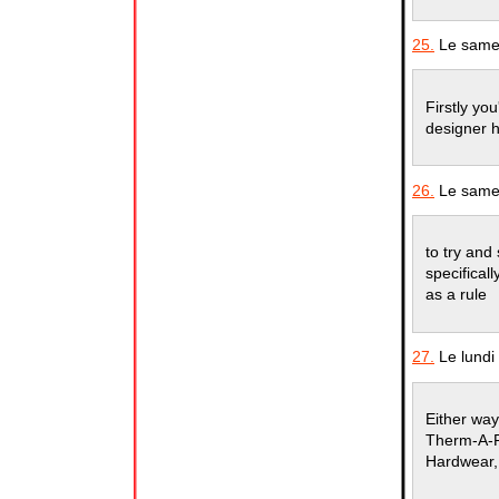
25.
Le samed
Firstly yo
designer 
26.
Le samed
to try and
specifical
as a rule
27.
Le lundi
Either way
Therm-A-R
Hardwear, 