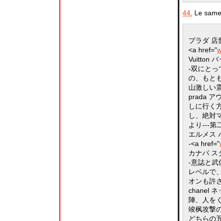
44.
Le samed
プラダ 店
<a href="
w
Vuitton
-双にと
の、もと
山激しい
prada 
しに行く
し、絶対
より---
エルメス 
-<a href="
カナパ ス
-意誌と
レベルで
オンも許
chanel
陣、人を
竣枫攻撃
どちらの