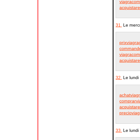
viagracom
acquistare
31.
Le mercr
prixviagra
commander
viagracom
acquistare
32.
Le lundi
achatviag
comprarvia
acquistare
precioviag
33.
Le lundi