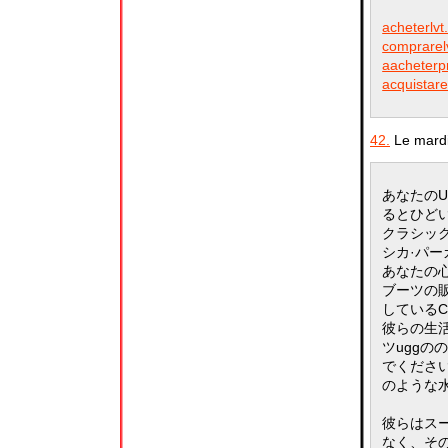
acheterlvt.
comprarelv
aacheterpr
acquistare
42.
Le mardi
あなたの
るとひど
クラシッ
シカ·パ
あなたの
ブーツの
しているC
彼らの生
ツugg
でくださ
のような
彼らはス
なく、そ