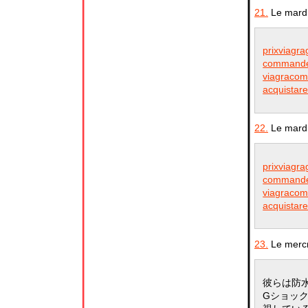
21.
Le mardi
prixviagra
commander
viagracom
acquistare
22.
Le mardi
prixviagra
commander
viagracom
acquistare
23.
Le mercr
彼らは防水
Gショッ