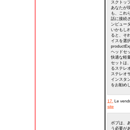
スクトッ
あなたが
も、これら
話に接続
ンピュー
いかもし
ると、そ
イスを選
product
ヘッドセ
快適な軽
セットは
るステレオ
ステレオサ
インスタ
をお勧め
17.
Le vendr
site
ボブは、あ
う必要が