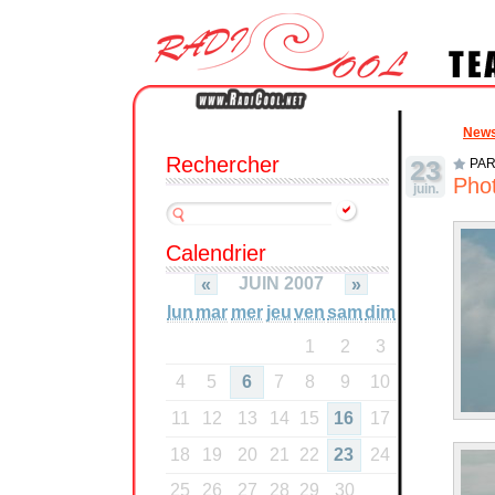
New
Rechercher
23
PAR
Phot
juin.
Calendrier
JUIN 2007
«
»
lun
mar
mer
jeu
ven
sam
dim
1
2
3
4
5
6
7
8
9
10
11
12
13
14
15
16
17
18
19
20
21
22
23
24
25
26
27
28
29
30