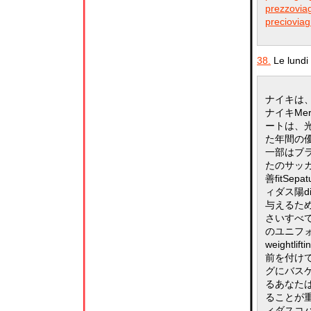
prezzoviag
preciovia
38.
Le lundi
ナイキは
ナイキMe
ートは、
た年間の
一部はブラ
たのサッ
善fitSep
ィダス陽dikl
与えるた
さいすべ
のユニフ
weight
前を付け
グにバス
るあなたは
ることが
ィダスコパ