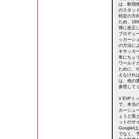
は、軟弱
のスタッ
特定の方
ため、18
律に改正
プロデュ
ッカーシ
の方法によ
キサッカ
単にちょう
ワールド
ために、
えなければ
は、他の
参照して
V EVP
で、本当
カーシュー
ょうど黒
ットのサイ
Googl
でなく、