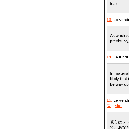
fear.
13.
Le vendr
As wholesa
previously
14.
Le lundi
Immaterial
likely tha
be way up
15.
Le vendr
ス
::
site
彼らはレ
て、あなたの