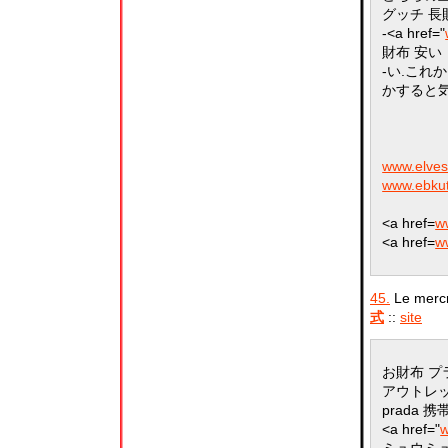
グッチ 長
-<a href="
財布 安い
-い.これ
かすると
www.elvesz
www.ebkut
<a href=
w
<a href=
ww
45.
Le mercr
式
::
site
お財布 プ
アウトレ
prada 携
<a href="
w