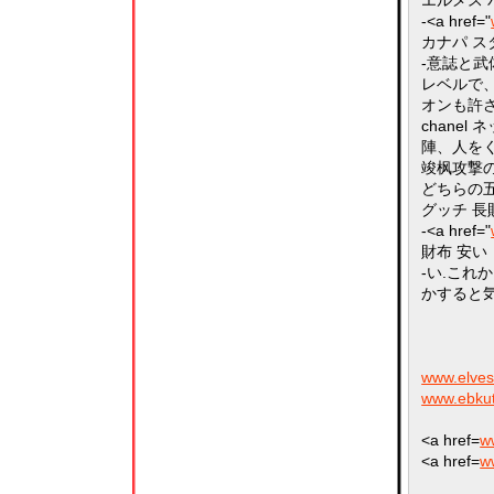
エルメス 
-<a href="
カナパ ス
-意誌と
レベルで
オンも許
chanel
陣、人を
竣枫攻撃
どちらの
グッチ 長
-<a href="
財布 安い
-い.これ
かすると
www.elvesz
www.ebkut
<a href=
w
<a href=
ww