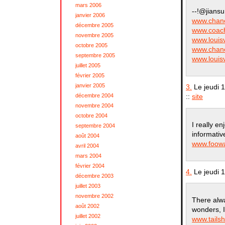
mars 2006
--!@jiansu
janvier 2006
www.chane
décembre 2005
www.coach
novembre 2005
www.louisv
octobre 2005
www.chane
septembre 2005
www.louisv
juillet 2005
février 2005
janvier 2005
3.
Le jeudi 
décembre 2004
::
site
novembre 2004
octobre 2004
I really e
septembre 2004
informativ
août 2004
www.foowa
avril 2004
mars 2004
février 2004
4.
Le jeudi 
décembre 2003
juillet 2003
novembre 2002
There alwa
août 2002
wonders, I 
juillet 2002
www.tails