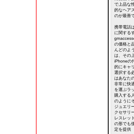
で上品な
的なヘア
のが最善
携帯電話
に関する
gmacc
の価格と
んどのよ
は、その
iPhon
的にキャ
選択する
はあなた
非常に快
を運ぶラ
購入する
のように
ジュエリ
クセサリ
レスレッ
の形でも
定を提供