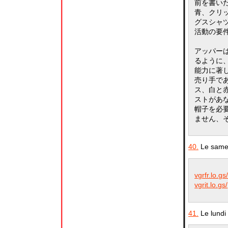
前を書い
青、クリ
グスシャツ
活動の要
アッパー
るように
能力に著
売り手で
ス、白と
ストがあ
帽子を必
ません、
40.
Le samed
vgrfr.lo.gs
vgrit.lo.gs/
41.
Le lundi 