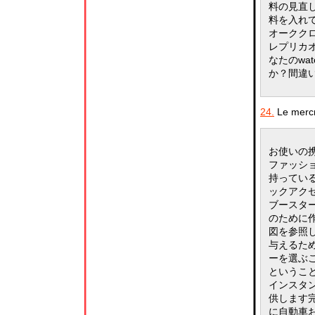
料の見直し
料を入れ
オーククロノ
レプリカ
なたのwa
か？間違
24.
Le mercr
お使いの
ファッシ
持ってい
ックアク
ブースタ
のために
図を参照
与えるた
ーを選ぶこと
ということ
インスタ
供します
に自動車