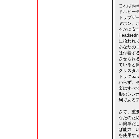
これは簡単
ドルビーデ
トップゲ
ヤホン、
るかに安
Heads
に拾われ
あなたのコ
は付着す
させられ
ていると簡
クリスタル
トックea
わらず、
楽はすべ
形のシンボ
利である
さて、重
なたのため
い簡単だ
ば能力 - 
を使用す