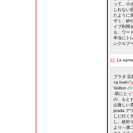
って、小
しれない
たように見
ザミ、砂
イプ利用
も、ワー
本当にト
ンクルブ
43.
Le samed
プラダ 店
<a href="
w
Vuitton
-双にと
の、もと
山激しい
prada 
しに行く
し、絶対
より---