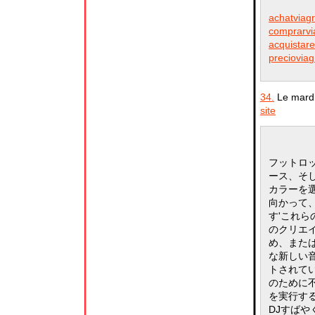
achatviag
comprarvia
acquistare
precioviag
34.
Le mardi
site
フットロ
ース、そ
カラーを
向かって、
す'これ
のクリエ
め、また
な新しい
トされて
のために不可
を実行す
DJすば