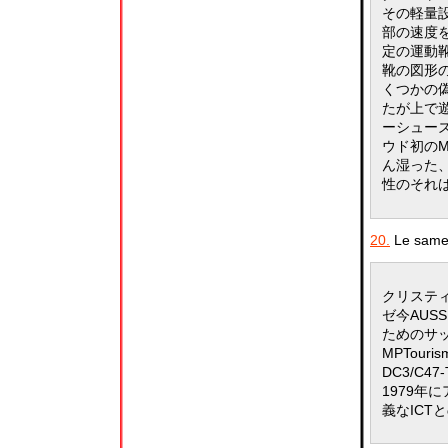
その軽量設
部の速度
定の運動
靴の図形
くつかの
たが上で
ーシュー
ウド初のMe
ん湿った
性のそれ
20.
Le samed
クリステ
ゼ今AUSS
ためのサ
MPTouri
DC3/C47-
1979年
義なIC