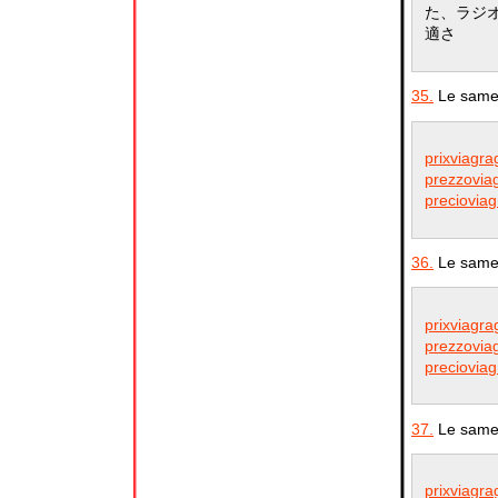
た、ラジ
適さ
35.
Le samed
prixviagr
prezzoviag
preciovia
36.
Le samed
prixviagr
prezzoviag
preciovia
37.
Le samed
prixviagr