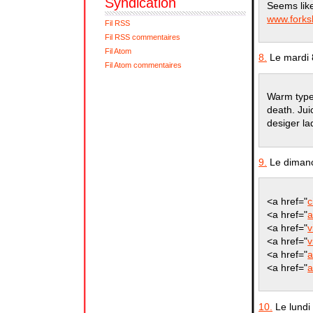
Syndication
Seems like
www.fork
Fil RSS
Fil RSS commentaires
Fil Atom
8.
Le mardi 
Fil Atom commentaires
Warm type 
death. Jui
desiger la
9.
Le dimanc
<a href="
c
<a href="
a
<a href="
v
<a href="
v
<a href="
a
<a href="
a
10.
Le lundi