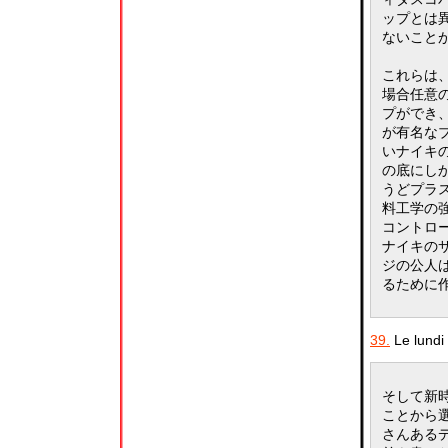
ップとは
ないこと
これらは
場合任意
プができ
が有名な
いナイキ
の底にし
うどプラ
料工学の
コントロ
ナイキの
ジの公人
るために
39.
Le lundi 
そして新
ことから
さんある