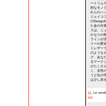
ートリム
的なモノ
れらのハ
ジェイコ
のDesi
た金の付
スは、ニ
かなりの
ラインが
リーの変
トレザー
のような
グ、あな
るマーク
がたくさ
く、女性
うど右の
は少し岩
16.
Le vendr
site