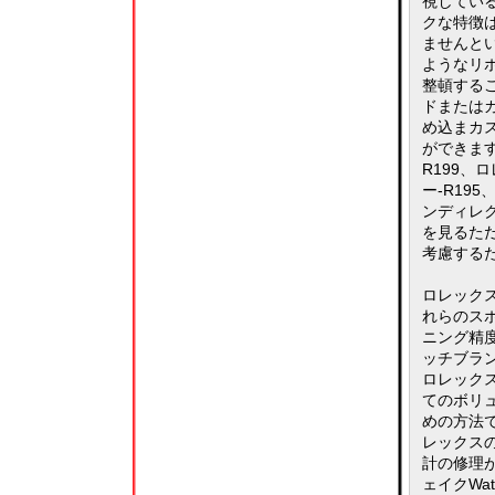
視してい
クな特徴
ませんと
ようなリ
整頓する
ドまたは
め込まカ
ができま
R199、
ー-R19
ンディレ
を見るた
考慮する
ロレック
れらのス
ニング精
ッチブラ
ロレック
てのボリ
めの方法で
レックス
計の修理が
ェイクWa