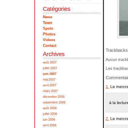
Catégories
News
Team
Spots
Photos
Videos
Contact
Trackbacks
Archives
Aucun track
août 2007
Les trackbac
juillet 2007
juin 2007
Commentai
mai 2007
avril 2007
1.
Le mercre
mars 2007
décembre 2006
à la lectu
septembre 2006
août 2006
juillet 2006
2.
Le mercre
juin 2006
avril 2006