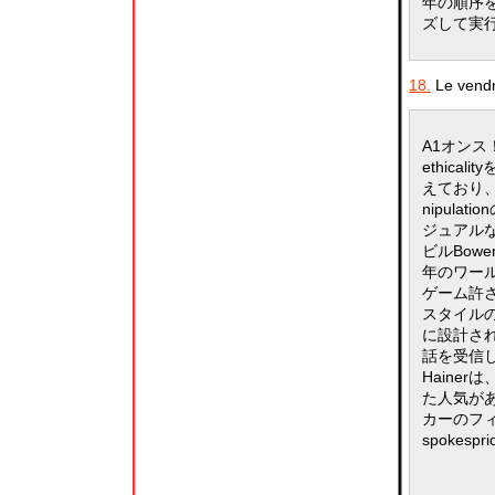
年の順序
ズして実
18.
Le vendr
A1オンス
ethic
えており、
nipul
ジュアル
ビルBow
年のワー
ゲーム許さ
スタイル
に設計され
話を受信
Haine
た人気が
カーのフィ
spokes