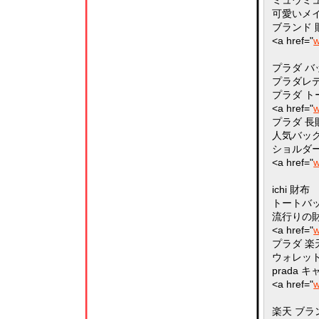
ミュウミュ
可愛いメ
ブランド 
<a href="
w
プラダ バ
プラダレ
プラダ ト
<a href="
w
プラダ 長財
人気バッ
ショルダー
<a href="
w
ichi 財布
トートバ
流行りの
<a href="
w
プラダ 楽
ウォレット
prada 
<a href="
w
楽天 ブラ