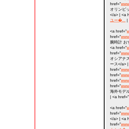
href="
www
オリンピック<
</a> | <a 
ユー�...
|
<a href="
w
href="
www
腕時計 おすす
<a href="
w
href="
www
オシアナス 時
ース</a> | 
href="
www
href="
www
href="
www
href="
www
海外モデル</a
| <a href=
<a href="
w
href="
www.
</a> | <a 
href="
www