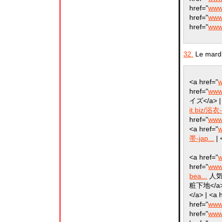
href="
www.
href="
www.
href="
www.
32.
Le mardi
<a href="
w
href="
www.
イズ</a> | 
it.biz/浴衣-
href="
www.
<a href="
w
帯-jap...
| 
<a href="
w
href="
www.
bea...
人気 
粧下地</a> 
</a> | <a 
href="
www
href="
www