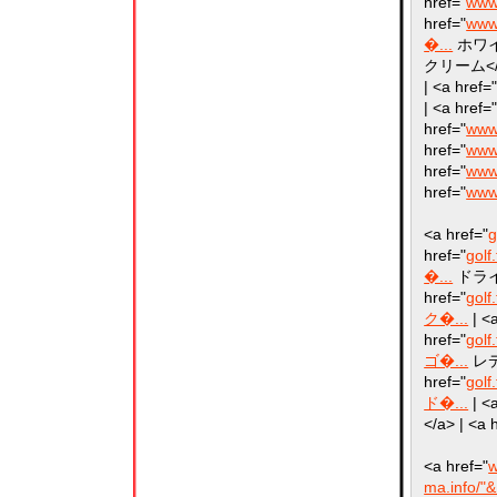
href="
www
href="
www
�...
ホワイト
クリーム</a>
| <a href=
| <a href=
href="
www
href="
www
href="
www
href="
www
<a href="
g
href="
golf
�...
ドライバ
href="
gol
ク�...
| <a
href="
gol
ゴ�...
レディ
href="
gol
ド�...
| <a
</a> | <a 
<a href="
w
ma.info/"&.