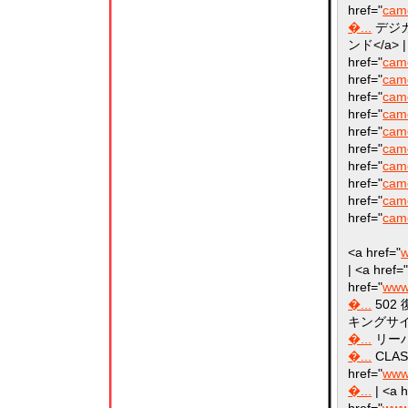
href="
came
�...
デジカメ
ンド</a> | 
href="
cam
href="
cam
href="
cam
href="
cam
href="
cam
href="
cam
href="
cam
href="
cam
href="
cam
href="
cam
<a href="
w
| <a href=
href="
www
�...
502 復
キングサイズ
�...
リーバイ
�...
CLAS
href="
www
�...
| <a h
href="
www