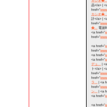
カシオ�..
品</a> | <
href="
www
カシオ�..
計</a> | <
href="
www
�...
電波時計<
<a href="
w
href="
www
<a href="
w
href="
www.
<a href="
w
<a href="
w
デュ...
| <a
ト</a> | <
href="
www
href="
www
ラ...
| <a h
href="
www
ン...
| <a h
<a href="
w
<a href="
w