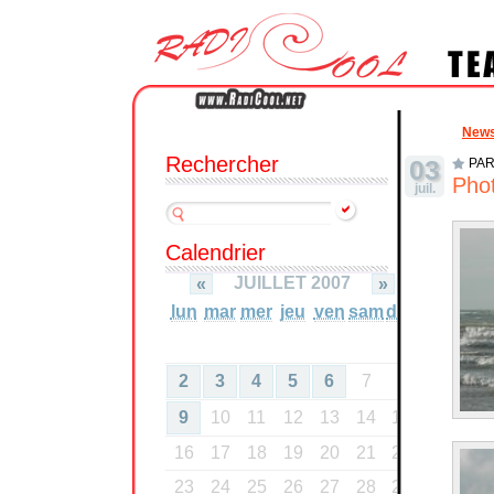
New
Rechercher
03
PAR
Phot
juil.
Calendrier
JUILLET 2007
«
»
lun
mar
mer
jeu
ven
sam
dim
1
2
3
4
5
6
7
8
9
10
11
12
13
14
15
16
17
18
19
20
21
22
23
24
25
26
27
28
29