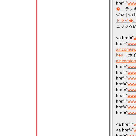
href="
www
�...
ランキン
</a> | <a 
ドライ�..
ェッジ</a>
<a href="
w
href="
www.
air.com/sw
heu...
ホイヤ
air.com/o
href="
www.
href="
www.
href="
www
href="
www.
href="
www
href="
www.
href="
www
href="
www.
href="
www
<a href="
w
<a href="
w
href="
www.