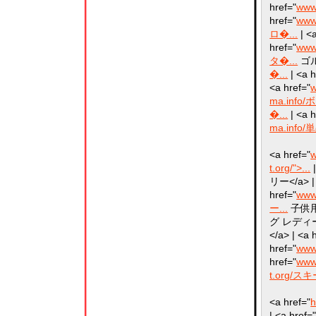
href="
www
href="
www
ロ�...
| <a
href="
www
タ�...
ゴル
�...
| <a h
<a href="
w
ma.info/
�...
| <a h
ma.info/
<a href="
w
t.org/">...
|
リー</a> | 
href="
www
ー...
子供用</
グ レディース<
</a> | <a 
href="
www
href="
www
t.org/スキー
<a href="
h
| <a href=