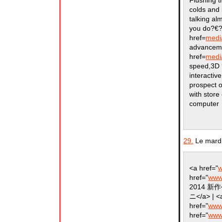
colds and 
talking al
you do?€?
href=
media
advanceme
href=
media
speed,3D 
interactiv
prospect o
with store
computer
29.
Le mardi
<a href="
w
href="
www.
2014 新作</
ニ</a> | <
href="
www
href="
www