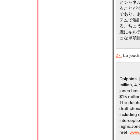
とシャネル
ることがで
であり、
テムで混
る、ちょ
腕にキル
ュな単項
27.
Le jeudi
Dolphins' 
million, 4
jones has 
$15 millio
The dolph
draft choi
including 
intercepti
highs.Jone
href=
www.