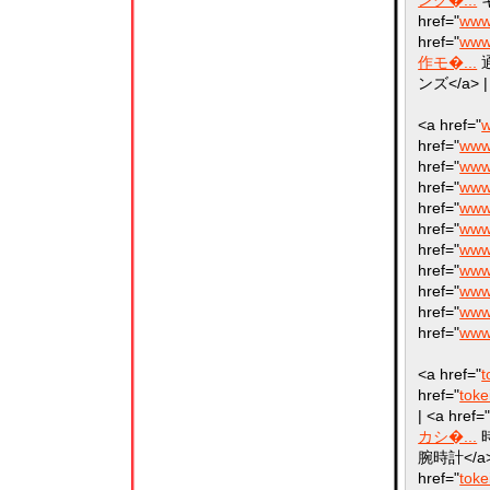
href="
www
href="
www
作モ�...
通
ンズ</a> |
<a href="
w
href="
www
href="
www
href="
www.
href="
www.
href="
www.
href="
www.
href="
www
href="
www.
href="
www.
href="
www.
<a href="
t
href="
toke
| <a href=
カシ�...
時
腕時計</a> 
href="
tok