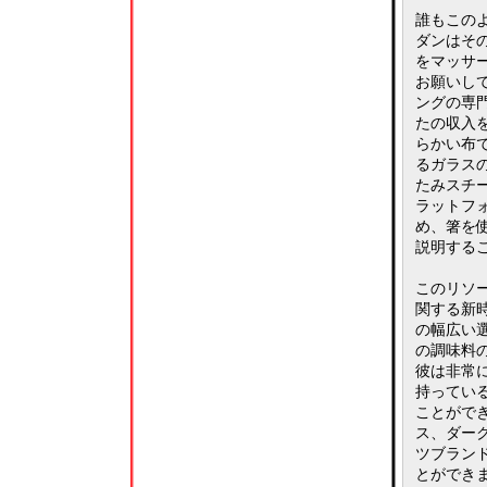
誰もこの
ダンはそ
をマッサ
お願いし
ングの専
たの収入
らかい布
るガラス
たみスチ
ラットフ
め、箸を
説明する
このリソ
関する新
の幅広い
の調味料
彼は非常
持ってい
ことがで
ス、ダー
ツブラン
とができ