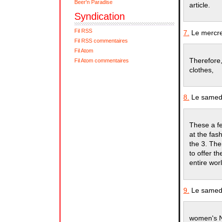
Beer'n Paradise
article.
Syndication
Fil RSS
7.
Le mercre
Fil RSS commentaires
Fil Atom
Therefore,
Fil Atom commentaires
clothes,
8.
Le samedi
These a fe
at the fas
the 3. The
to offer t
entire wor
9.
Le samedi
women's N