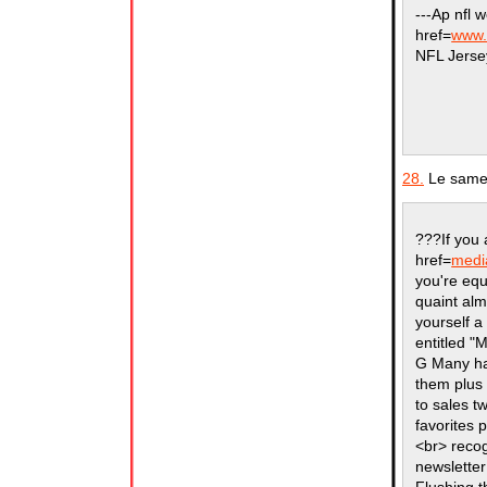
---Ap nfl 
href=
www.
NFL Jersey
28.
Le samed
???If you 
href=
media
you're equ
quaint alm
yourself a
entitled "
G Many ha
them plus 
to sales t
favorites 
<br> reco
newsletter
Flushing t