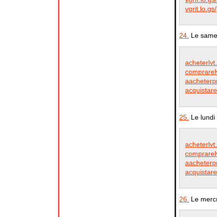
vgrit.lo.gs/
24.
Le samed
acheterlvt.
comprarelv
aacheterpr
acquistare
25.
Le lundi 
acheterlvt.
comprarelv
aacheterpr
acquistare
26.
Le mercr