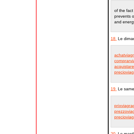
of the fac
prevents o
and energ
18.
Le diman
achatviag
comprarvia
acquistare
precioviag
19.
Le samed
prixviagr
prezzoviag
preciovia
20.
Le mardi