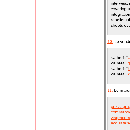
interweave
covering u
integratio
repellent t
sheets eve
10.
Le vendr
<a href="
c
<a href="
g
<a href="
k
<a href="
k
11.
Le mardi
prixviagra
commander
viagracom
acquistare