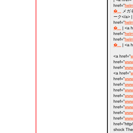
href="
hel
�...
メガネ</
ーク</a> | 
href="
hel
�...
| <a h
href="
hel
href="
hel
�...
| <a h
<a href="
w
href="
www.
href="
www.
<a href="
w
href="
www.
href="
www.
href="
www.
href="
www.
href="
www.
href="
www.
href="
www.
href="
www.
href="htt
shock The