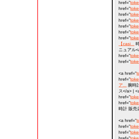
href="
tok
href="
toke
href="
toke
href="
toke
href="
toke
href="
toke
href="
toke
【casi...
時
ニュアル</a>
href="
toke
href="
toke
<a href="
t
href="
toke
ア...
腕時計 
ス</a> | <
href="
toke
href="
toke
時計 販売店<
<a href="
t
href="
toke
href="
toke
href="
toke