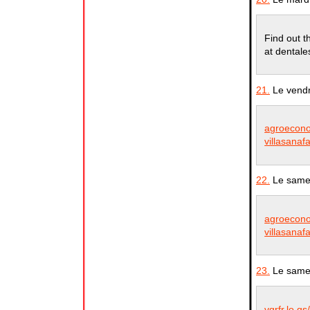
Find out t
at dentale
21.
Le vendr
agroecon
villasanaf
22.
Le samed
agroecon
villasanaf
23.
Le samed
vgrfr.lo.gs