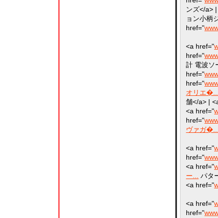
ンズ</a> | 
ョン小柄ジーン
href="
www
<a href="
w
href="
www.
計 電波ソーラ
href="
www
href="
www
オリエ�..
舗</a> | <
<a href="
w
href="
www
ヴァガ�..
<a href="
w
href="
www
<a href="
w
ー...
パター</
<a href="
w
<a href="
w
href="
www.