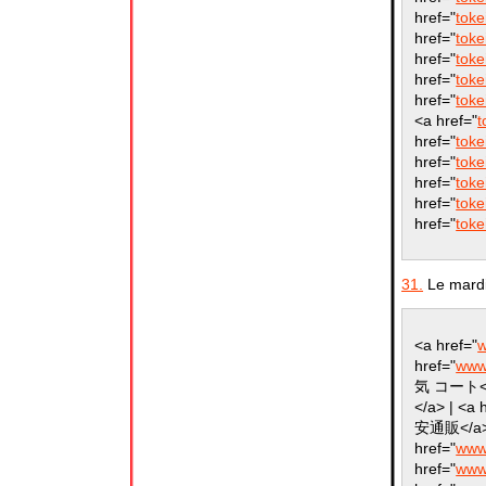
href="
toke
href="
toke
href="
toke
href="
toke
href="
toke
<a href="
t
href="
toke
href="
toke
href="
toke
href="
toke
href="
toke
31.
Le mardi
<a href="
w
href="
www.
気 コート</a
</a> | <a 
安通販</a> 
href="
www
href="
www