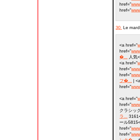
href="
www
href="
www
30.
Le mardi
<a href="
w
href="
www.
�...
人気</a
<a href="
w
href="
www
href="
www
フ�...
| <a
href="
www
<a href="
w
href="
www
クラシックショ
ラ...
3161<
ール5815</a
href="
www
href="
www
ンク�...
キ