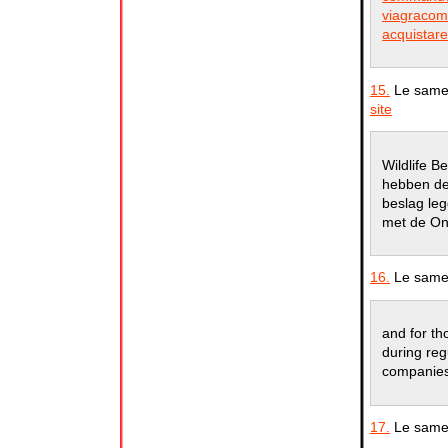
viagracom
acquistare
15.
Le samed
site
Wildlife B
hebben de
beslag leg
met de Ont
16.
Le samed
and for th
during reg
companies
17.
Le samed