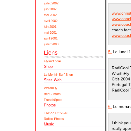
juillet 2002
juin 2002
www.christ
mai 2002
www.coachf
avril 2002
www.coach
juin 2001
coach fact
mai 2001
www.coac
avril 2001
juillet 2000
5.
Le lundi 
Liens
Flysurf.com
Shop
RadiCool 
WraithFly
Le Menhir Surf Shop
Citis 200
Sites Web
Portugal 
WraithFly
RadiCool 
BenCustom
FrenchSpots
Photos
6.
Le mercre
TREZZ DESIGN
Reflex-Photos
I think you
Music
really app