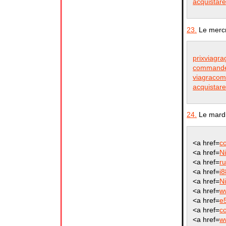
acquistare
23.
Le mercr
prixviagra
commander
viagracom
acquistare
24.
Le mardi
<a href=
c
<a href=
N
<a href=
r
<a href=
i8
<a href=
Ni
<a href=
w
<a href=
e
<a href=
c
<a href=
w