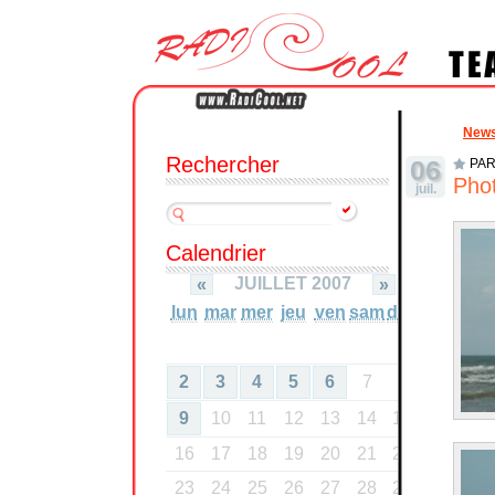
New
Rechercher
06
PAR
Phot
juil.
Calendrier
JUILLET 2007
«
»
lun
mar
mer
jeu
ven
sam
dim
1
2
3
4
5
6
7
8
9
10
11
12
13
14
15
16
17
18
19
20
21
22
23
24
25
26
27
28
29