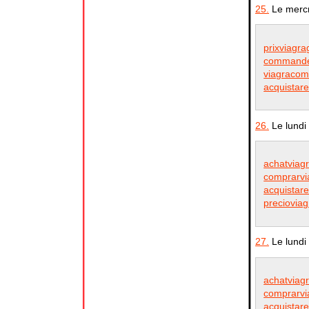
25.
Le mercr
prixviagra
commander
viagracom
acquistare
26.
Le lundi
achatviag
comprarvia
acquistare
precioviag
27.
Le lundi
achatviag
comprarvia
acquistare