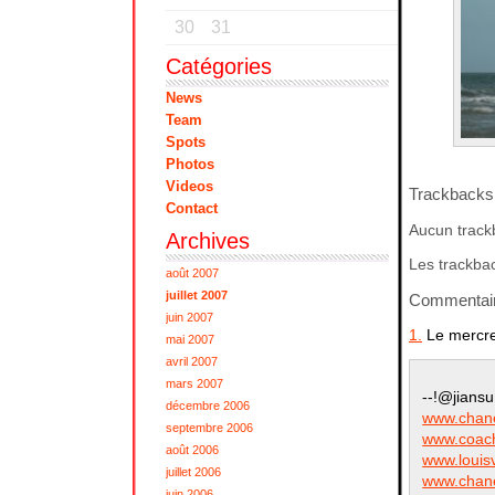
30
31
Catégories
News
Team
Spots
Photos
Videos
Trackbacks
Contact
Aucun track
Archives
Les trackbac
août 2007
juillet 2007
Commentai
juin 2007
1.
Le mercre
mai 2007
avril 2007
mars 2007
--!@jiansu
décembre 2006
www.chane
septembre 2006
www.coach
août 2006
www.louisv
juillet 2006
www.chane
juin 2006