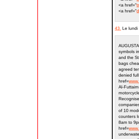
<a href="
t
<a href="
d
43.
Le lundi 
AUGUSTA, 
symbols in
and the St
bags chea
agreed ter
denied ful
href=
www.
Al-Futtaim
motorcycle
Recognised
companies 
of 10 mode
counters 
8am to 9p
href=
www.
underwater