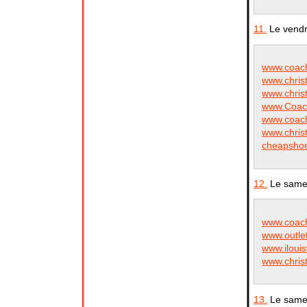
11.
Le vendr
www.coacho
www.christ
www.christ
www.Coach
www.coach
www.christ
cheapshoe
12.
Le samed
www.coach
www.outlet
www.ilouis
www.christ
13.
Le samed