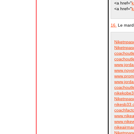
<a href="
k
<a href="
k
16.
Le mardi
Niketnpas
Niketnpas
coachoutl
coachoutl
www.jorda
www.noyo
www.prom
www.jorda
coachoutl
nikekobe
Niketnpas
nikesb33
coachfact
www.nike
www.nikew
nikeairma
Niketnpas