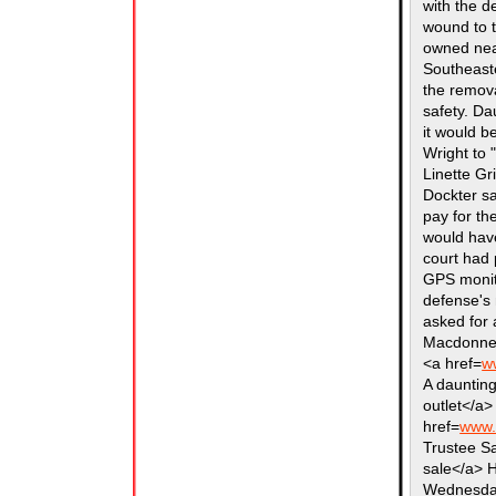
with the d
wound to 
owned near
Southeast
the remova
safety. Da
it would be
Wright to 
Linette Gr
Dockter sa
pay for th
would have
court had 
GPS monit
defense's 
asked for 
Macdonnell
<a href=
w
A daunting
outlet</a
href=
www.
Trustee Sa
sale</a> 
Wednesday