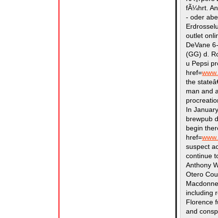
fÃ¼hrt. A
- oder abe
Erdrossel
outlet onl
DeVane 6-2
(GG) d. Ro
u Pepsi pr
href=
www.
the stateâ
man and a
procreatio
In Januar
brewpub d
begin ther
href=
www.
suspect ac
continue 
Anthony Wr
Otero Cou
Macdonnel
including 
Florence f
and conspi