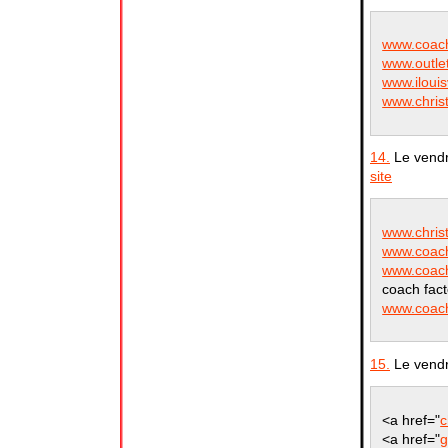
www.coach
www.outlet
www.ilouis
www.christ
14.
Le vendr
site
www.christ
www.coachf
www.coach
coach fact
www.coac
15.
Le vendr
<a href="
c
<a href="
g