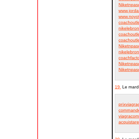
Niketnpas
www.jorda
www.noyo
coachoutl
nikelebro
coachoutl
coachoutl
Niketnpas
nikelebro
coachfact
Niketnpas
Niketnpas
19.
Le mardi
prixviagra
commander
viagracom
acquistare