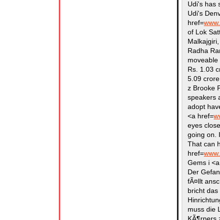
Udi's has 
Udi's Den
href=
www.
of Lok Sat
Malkajgiri
Radha Ran
moveable a
Rs. 1.03 c
5.09 crore
z Brooke P
speakers a
adopt have
<a href=
w
eyes close
going on. 
That can 
href=
www.
Gems i <a
Der Gefan
fÃ¤llt ans
bricht das
Hinrichtu
muss die 
KÃ¶rpers 