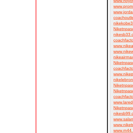
www.noyo
www.prom
www.jorda
coachoutl
nikekobe
Niketnpas
nikesb33
coachfact
www.nike
www.nikew
nikeairma
Niketnpas
coachfact
www.nike
nikelebro
Niketnpas
Niketnpas
coachfact
www.lare
Niketnpas
nikesb99
www.sala
www.nike
www.m44.