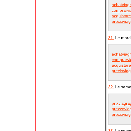
achatviag
comprarvia
acquistare
precioviag
31.
Le mardi
achatviag
comprarvia
acquistare
precioviag
32.
Le samed
prixviagr
prezzoviag
preciovia
33.
Le samed