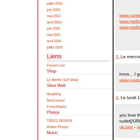
juillet 2002
juin 2002
www.carti
mai 2002
www.repli
avril 2002
www.repli
juin 2001
mai 2001
avril 2001
juillet 2000
Liens
3.
Le mercre
Flysurf.com
Shop
hmm... I 
www.youtu
Le Menhir Surf Shop
Sites Web
WraithFly
4.
Le lundi 
BenCustom
FrenchSpots
Photos
you love t
outlet[/UR
TREZZ DESIGN
uk.net/
-
w
Reflex-Photos
Music