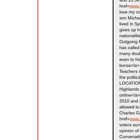
and 13.34 
href=
www.
love my co
son Micha
lived in S
gives up h
nationaliti
Outgoing 
has called
many doubt
even to hi
borsa</a> 
Teachers s
the politi
LOCATION:
Highlands
online</a>
2010 and s
allowed to
Charles Ga
href=
www.
voters sur
opinion of
Conversely