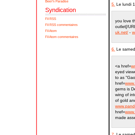
Beer'n Paradise
5.
Le lundi 
Syndication
Fil RSS
you love t
Fil RSS commentaires
outlet[/UR
Fil Atom
uk.net/
-
w
Fil Atom commentaires
6.
Le samedi
<a href=
w
eyed viewe
to as "Gao
href=
www.
gems is D
wing of in
of gold and
www.pando
href=
www.
made asse
7.
Le samedi