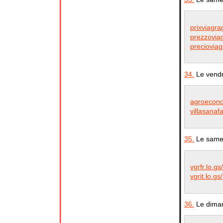
prixviagr
prezzoviag
preciovia
34.
Le vendr
agroecon
villasanaf
35.
Le samedi
vgrfr.lo.gs
vgrit.lo.gs/
36.
Le diman