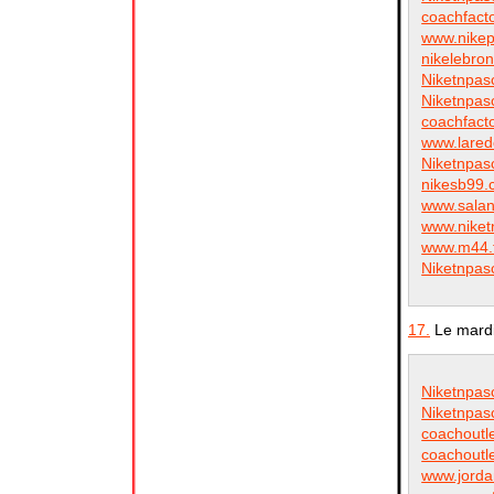
coachfact
www.nike
nikelebro
Niketnpas
Niketnpas
coachfact
www.lare
Niketnpas
nikesb99
www.sala
www.nike
www.m44.
Niketnpas
17.
Le mardi
Niketnpas
Niketnpas
coachoutl
coachoutl
www.jorda