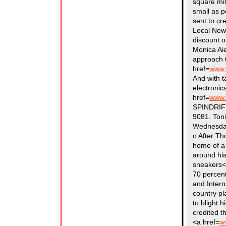
square mil
small as 
sent to cr
Local New
discount o
Monica Aie
approach t
href=
www.
And with t
electronic
href=
www.
SPINDRIF
9081. Toni
Wednesda
o After Th
home of a 
around his
sneakers</
70 percent
and Intern
country p
to blight 
credited t
<a href=
w