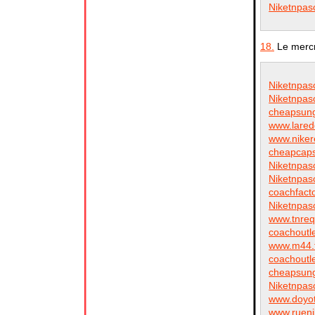
Niketnpas
18.
Le mercr
Niketnpas
Niketnpas
cheapsun
www.lared
www.nike
cheapcap
Niketnpas
Niketnpas
coachfact
Niketnpas
www.tnreq
coachoutl
www.m44.
coachoutl
cheapsun
Niketnpas
www.doyo
www.ruen