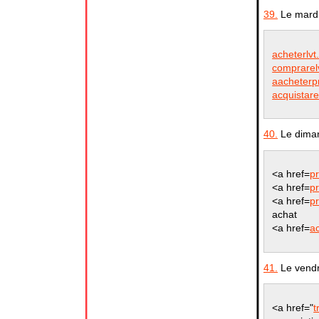
39.
Le mardi 
acheterlvt.
comprarelv
aacheterpr
acquistare
40.
Le diman
<a href=
pr
<a href=
pr
<a href=
pr
achat
<a href=
ac
41.
Le vendr
<a href="
t