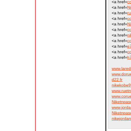
<a href=
c
<a href=
Ni
<a href=
r
<a href=
c
<a href=
N
<a href=
c
<a href=
n
<a href=
c
<a href=
e
<a href=
c
<a href=
h
www.lared
www.doru
d22.fr
nikekobe
www.ruetn
www.coru
Niketnpas
www.jorda
Niketnpas
nikejorda