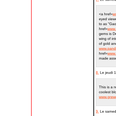
<a href=
w
eyed viewe
to as "Gao
href=
www.
gems is D
wing of in
of gold and
www.pando
href=
www.
made asse
8.
Le jeudi 
This is a 
coolest bl
www.grewd
9.
Le samedi