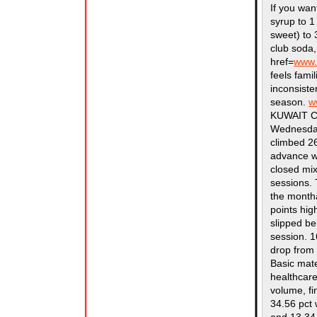
If you wan
syrup to 1
sweet) to 
club soda,
href=
www.
feels fami
inconsisten
season.
w
KUWAIT CI
Wednesday 
climbed 26
advance w
closed mix
sessions. 
the month
points hig
slipped be
session. 1
drop from 
Basic mate
healthcare
volume, fi
34.56 pct 